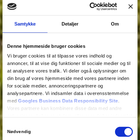
Samtykke
Detaljer
Om
Denne hjemmeside bruger cookies
Vi bruger cookies til at tilpasse vores indhold og
annoncer, til at vise dig funktioner til sociale medier og til
at analysere vores trafik. Vi deler også oplysninger om
din brug af vores hjemmeside med vores partnere inden
for sociale medier, annonceringspartnere og
analysepartnere. Vi indsamler data i overensstemmelse
med
Googles Business Data Responsibility Site
.
Vores partnere kan kombinere disse data med andre
oplysninger, du har givet dem, eller som de har indsamlet
fra din brug af deres tjenester.
Samtykkevalg
Nødvendig
Wine producers
Se Cookie & Privatlivspolitik
her